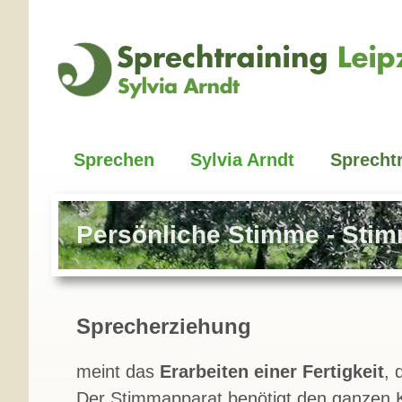
Zum
Inhalt
springen
Sprechen
Sylvia Arndt
Sprecht
Persönliche Stimme - Stim
Sprecherziehung
meint das
Erarbeiten einer Fertigkeit
, 
Der Stimmapparat benötigt den ganzen K